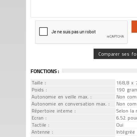
Comparer ses fo
FONCTIONS :
Taille :
168,8 x 
Poids :
190 gra
Autonomie en veille max. :
Non com
Autonomie en conversation max. :
Non com
Répertoire interne :
Selon la
Ecran :
6.52 pou
Tactile :
Oui
Antenne :
Intégrée