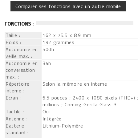
Comparer ses fonctions avec un autre mobile
FONCTIONS :
Taille :
162 x 75.5 x 8.9 mm
Poids :
192 grammes
Autonomie en
500h
veille max. :
Autonomie en
34h
conversation
max. :
Répertoire
Selon la mémoire en interne
interne :
Ecran :
6.5 pouces ; 2400 x 1080 pixels (FHD+) 
millions ; Corning Gorilla Glass 3
Tactile :
Oui
Antenne :
Intégrée
Batterie
Lithium-Polymère
standard :