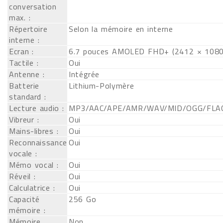
conversation
max. :
Répertoire
Selon la mémoire en interne
interne :
Ecran :
6.7 pouces AMOLED FHD+ (2412 × 1080
Tactile :
Oui
Antenne :
Intégrée
Batterie
Lithium-Polymère
standard :
Lecture audio :
MP3/AAC/APE/AMR/WAV/MID/OGG/FL
Vibreur :
Oui
Mains-libres :
Oui
Reconnaissance
Oui
vocale :
Mémo vocal :
Oui
Réveil :
Oui
Calculatrice :
Oui
Capacité
256 Go
mémoire :
Mémoire
Non