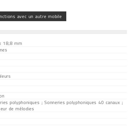
nctions avec un autre mobile
 x 18,8 mm
mes
leurs
ion
ries polyphoniques ; Sonneries polyphoniques 40 canaux ;
eur de mélodies