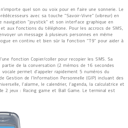
er n'importe quel son ou voix pour en faire une sonnerie. Le
édécesseurs avec sa touche "Savoir-Vivre" (vibreur) en
de navigation "joystick" et son interface graphique en
s et aux fonctions du téléphone. Pour les accrocs de SMS,
 envoyer un message à plusieurs personnes en même
logue en continu et bien sûr la fonction "T9" pour aider à
'une fonction Copier/coller pour recopier les SMS. Sa
e partie de la conversation (2 mémos de 16 secondes
e vocale permet d'appeler rapidement 5 numéros du
e Gestion de l'Information Personnelle (GIP) incluant des
verselle, l'alarme, le calendrier, l'agenda, la calculatrice et
e 2 jeux : Racing game et Ball Game. Le terminal est