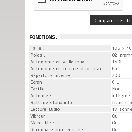
Comparer ses fo
FONCTIONS :
Taille :
106 x 4
Poids :
82 gram
Autonomie en veille max. :
150h
Autonomie en conversation max. :
6h
Répertoire interne :
200
Ecran :
6 L
Tactile :
Non
Antenne :
Intégrée
Batterie standard :
Lithium-
Lecture audio :
17 sonne
Vibreur :
Oui
Mains-libres :
Oui
Reconnaissance vocale :
Oui