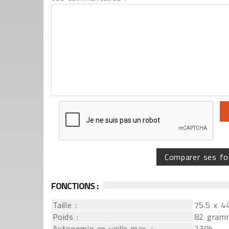
Comparer ses fo
FONCTIONS :
Taille :
75.5 x 4
Poids :
82 gram
Autonomie en veille max. :
230h