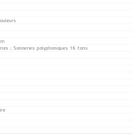
ouleurs
ion
ries ; Sonneries polyphoniques 16 tons
ire