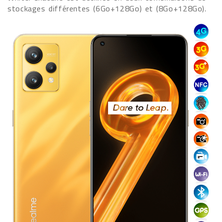
stockages différentes (6Go+128Go) et (8Go+128Go).