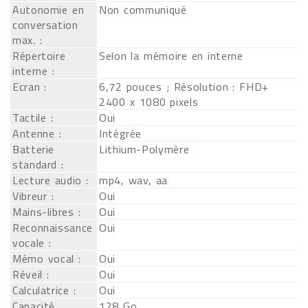
Autonomie en
Non communiqué
conversation
max. :
Répertoire
Selon la mémoire en interne
interne :
Ecran :
6,72 pouces ; Résolution : FHD+
2400 x 1080 pixels
Tactile :
Oui
Antenne :
Intégrée
Batterie
Lithium-Polymère
standard :
Lecture audio :
mp4, wav, aa
Vibreur :
Oui
Mains-libres :
Oui
Reconnaissance
Oui
vocale :
Mémo vocal :
Oui
Réveil :
Oui
Calculatrice :
Oui
Capacité
128 Go