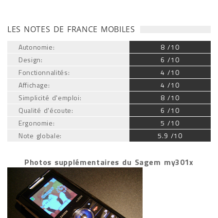
LES NOTES DE FRANCE MOBILES
Autonomie:
8 /10
Design:
6 /10
Fonctionnalités:
4 /10
Affichage:
4 /10
Simplicité d'emploi:
8 /10
Qualité d'écoute:
6 /10
Ergonomie:
5 /10
Note globale:
5.9 /10
Photos supplémentaires du Sagem my301x