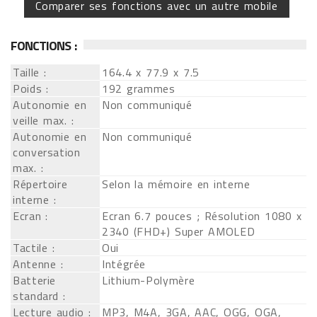
Comparer ses fonctions avec un autre mobile
FONCTIONS :
Taille :
164.4 x 77.9 x 7.5
Poids :
192 grammes
Autonomie en
Non communiqué
veille max. :
Autonomie en
Non communiqué
conversation
max. :
Répertoire
Selon la mémoire en interne
interne :
Ecran :
Ecran 6.7 pouces ; Résolution 1080 x
2340 (FHD+) Super AMOLED
Tactile :
Oui
Antenne :
Intégrée
Batterie
Lithium-Polymère
standard :
Lecture audio :
MP3, M4A, 3GA, AAC, OGG, OGA,