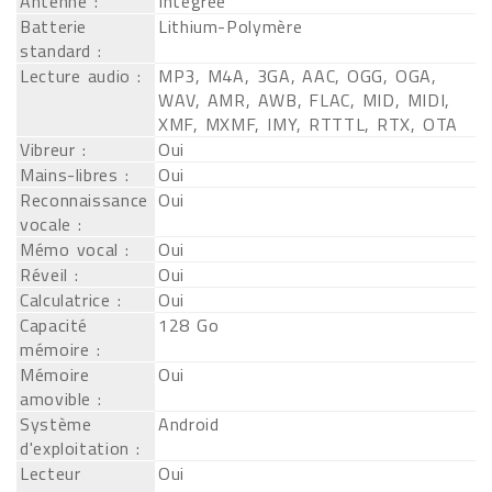
Antenne :
Intégrée
Batterie
Lithium-Polymère
standard :
Lecture audio :
MP3, M4A, 3GA, AAC, OGG, OGA,
WAV, AMR, AWB, FLAC, MID, MIDI,
XMF, MXMF, IMY, RTTTL, RTX, OTA
Vibreur :
Oui
Mains-libres :
Oui
Reconnaissance
Oui
vocale :
Mémo vocal :
Oui
Réveil :
Oui
Calculatrice :
Oui
Capacité
128 Go
mémoire :
Mémoire
Oui
amovible :
Système
Android
d'exploitation :
Lecteur
Oui