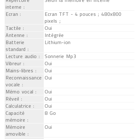
Répertoire
Selon la mémoire en interne
interne :
Ecran :
Ecran TFT - 4 pouces ; 480x800
pixels ;
Tactile :
Oui
Antenne :
Intégrée
Batterie
Lithium-ion
standard :
Lecture audio :
Sonnerie Mp3
Vibreur :
Oui
Mains-libres :
Oui
Reconnaissance
Oui
vocale :
Mémo vocal :
Oui
Réveil :
Oui
Calculatrice :
Oui
Capacité
8 Go
mémoire :
Mémoire
Oui
amovible :