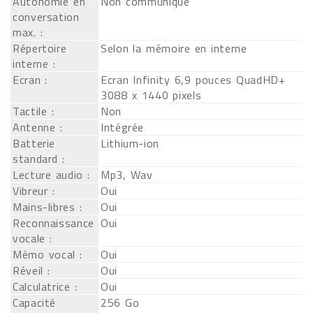
Autonomie en
Non communiqué
conversation
max. :
Répertoire
Selon la mémoire en interne
interne :
Ecran :
Ecran Infinity 6,9 pouces QuadHD+
3088 x 1440 pixels
Tactile :
Non
Antenne :
Intégrée
Batterie
Lithium-ion
standard :
Lecture audio :
Mp3, Wav
Vibreur :
Oui
Mains-libres :
Oui
Reconnaissance
Oui
vocale :
Mémo vocal :
Oui
Réveil :
Oui
Calculatrice :
Oui
Capacité
256 Go