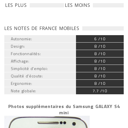
LES PLUS
LES MOINS
LES NOTES DE FRANCE MOBILES
Autonomie:
6 /10
Design:
8 /10
Fonctionnalités:
8 /10
Affichage:
8 /10
Simplicité d'emploi:
8 /10
Qualité d'écoute:
8 /10
Ergonomie:
8 /10
Note globale:
7.7 /10
Photos supplémentaires du Samsung GALAXY S4
mini