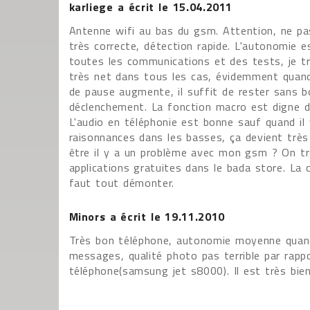
karliege
a écrit le
15.04.2011
Antenne wifi au bas du gsm. Attention, ne pas 
très correcte, détection rapide. L'autonomie e
toutes les communications et des tests, je tro
très net dans tous les cas, évidemment quand 
de pause augmente, il suffit de rester sans 
déclenchement. La fonction macro est digne d
L'audio en téléphonie est bonne sauf quand il
raisonnances dans les basses, ça devient trè
être il y a un problème avec mon gsm ? On t
applications gratuites dans le bada store. La 
faut tout démonter.
Minors
a écrit le
19.11.2010
Très bon téléphone, autonomie moyenne quan
messages, qualité photo pas terrible par rapp
téléphone(samsung jet s8000). Il est très bien 