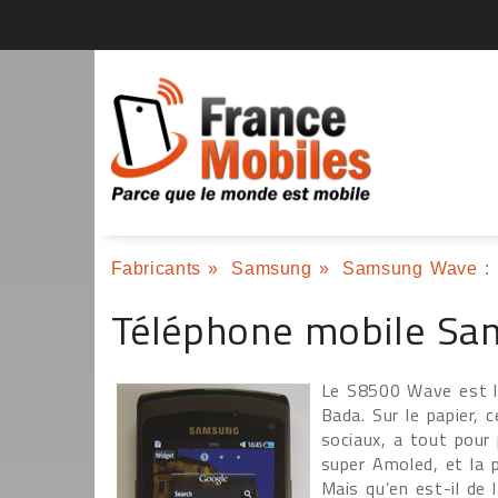
Fabricants
»
Samsung
»
Samsung Wave : 
Téléphone mobile S
Le S8500 Wave est l
Bada. Sur le papier,
sociaux, a tout pour 
super Amoled, et la p
Mais qu’en est-il de l