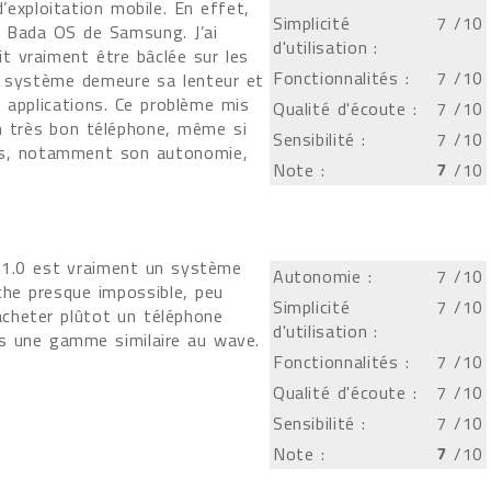
’exploitation mobile. En effet,
Simplicité
7
/10
e Bada OS de Samsung. J’ai
d'utilisation :
t vraiment être bâclée sur les
Fonctionnalités :
7
/10
ce système demeure sa lenteur et
s applications. Ce problème mis
Qualité d'écoute :
7
/10
un très bon téléphone, même si
Sensibilité :
7
/10
es, notamment son autonomie,
Note :
7
/10
 1.0 est vraiment un système
Autonomie :
7
/10
che presque impossible, peu
Simplicité
7
/10
'acheter plûtot un téléphone
d'utilisation :
s une gamme similaire au wave.
Fonctionnalités :
7
/10
Qualité d'écoute :
7
/10
Sensibilité :
7
/10
Note :
7
/10