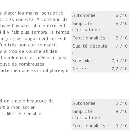
placer les mains, sensibilité
Autonomie :
8
/10
st très correcte. A contrario de
Simplicité
8
/10
uve l'appareil photo excellent
d'utilisation :
il y fait plus sombre, le temps
Fonctionnalités :
8
/10
bouger plus longuement après le
'un très bon apn compact.
Qualité d'écoute
7
/10
 y a trop de volume et des
:
s bourdonnant et médiocre, peut-
Sensibilité :
7,5
/10
rouve de nombreuses
Note :
7,7
/10
carte mémoire est mal placée, il
d on envoie beaucoup de
Autonomie :
6
/10
ort à mon ancien
Simplicité
9
/10
calibré et sensible.
d'utilisation :
Fonctionnalités :
9
/10