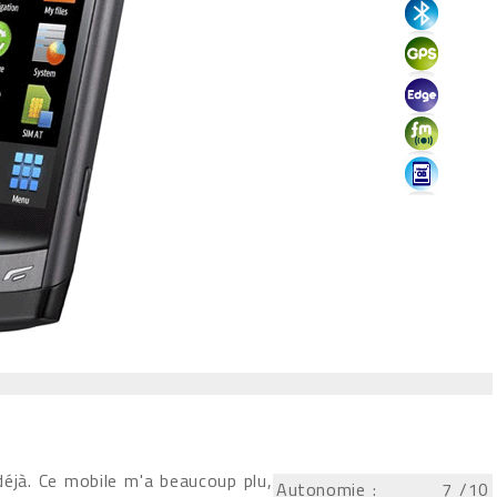
éjà. Ce mobile m'a beaucoup plu,
Autonomie :
7
/10