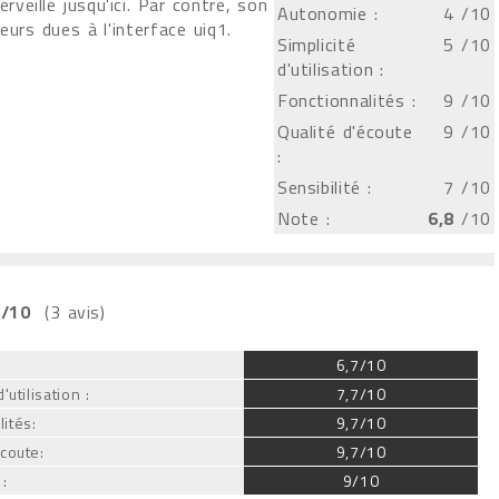
rveille jusqu'ici. Par contre, son
Autonomie :
4
/10
urs dues à l'interface uiq1.
Simplicité
5
/10
d'utilisation :
Fonctionnalités :
9
/10
Qualité d'écoute
9
/10
:
Sensibilité :
7
/10
Note :
6,8
/10
/10
(3 avis)
:
6,7/10
'utilisation :
7,7/10
ités:
9,7/10
écoute:
9,7/10
 :
9/10