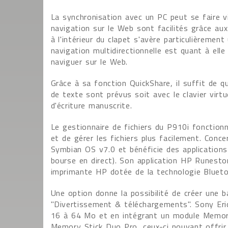
La synchronisation avec un PC peut se faire v
navigation sur le Web sont facilités grâce aux 
à l'intérieur du clapet s'avère particulièrement
navigation multidirectionnelle est quant à elle
naviguer sur le Web.
Grâce à sa fonction QuickShare, il suffit de q
de texte sont prévus soit avec le clavier virtu
d'écriture manuscrite.
Le gestionnaire de fichiers du P910i fonction
et de gérer les fichiers plus facilement. Conce
Symbian OS v7.0 et bénéficie des application
bourse en direct). Son application HP Runest
imprimante HP dotée de la technologie Blueto
Une option donne la possibilité de créer une b
"Divertissement & téléchargements". Sony Er
16 à 64 Mo et en intégrant un module Memory
Memory Stick Duo Pro, ceux-ci pouvant offrir