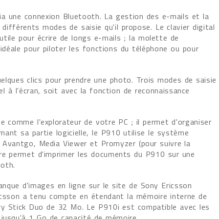
ia une connexion Bluetooth. La gestion des e-mails et la
différents modes de saisie qu'il propose. Le clavier digital
 utile pour écrire de longs e-mails ; la molette de
 idéale pour piloter les fonctions du téléphone ou pour
uelques clics pour prendre une photo. Trois modes de saisie
el à l'écran, soit avec la fonction de reconnaissance
ne comme l'explorateur de votre PC ; il permet d'organiser
rnant sa partie logicielle, le P910 utilise le système
s Avantgo, Media Viewer et Promyzer (pour suivre la
ore permet d'imprimer les documents du P910 sur une
oth.
anque d'images en ligne sur le site de Sony Ericsson
icsson a tenu compte en étendant la mémoire interne de
 Stick Duo de 32 Mo. Le P910i est compatible avec les
 jusqu'à 1 Go de capacité de mémoire.