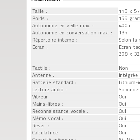
Taille :
115 x 5
Poids :
155 gra
Autonomie en veille max. :
400h
Autonomie en conversation max. :
13h
Répertoire interne :
Selon la
Ecran :
Ecran tac
208 x 32
Tactile :
Non
Antenne :
Intégrée
Batterie standard :
Lithium-
Lecture audio :
Sonnerie
Vibreur :
Oui
Mains-libres :
Oui
Reconnaissance vocale :
Oui
Mémo vocal :
Oui
Réveil :
Oui
Calculatrice :
Oui
Capacité mémoire :
64 Mo