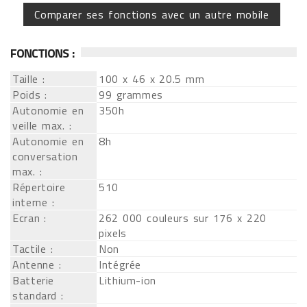
Comparer ses fonctions avec un autre mobile
FONCTIONS :
Taille :
100 x 46 x 20.5 mm
Poids :
99 grammes
Autonomie en
350h
veille max. :
Autonomie en
8h
conversation
max. :
Répertoire
510
interne :
Ecran :
262 000 couleurs sur 176 x 220
pixels
Tactile :
Non
Antenne :
Intégrée
Batterie
Lithium-ion
standard :