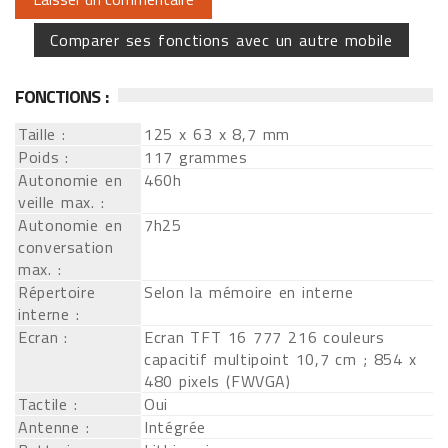
Comparer ses fonctions avec un autre mobile
FONCTIONS :
Taille :
125 x 63 x 8,7 mm
Poids :
117 grammes
Autonomie en
460h
veille max. :
Autonomie en
7h25
conversation
max. :
Répertoire
Selon la mémoire en interne
interne :
Ecran :
Ecran TFT 16 777 216 couleurs
capacitif multipoint 10,7 cm ; 854 x
480 pixels (FWVGA)
Tactile :
Oui
Antenne :
Intégrée