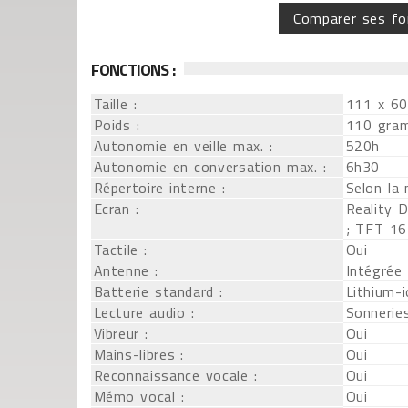
Comparer ses fo
FONCTIONS :
Taille :
111 x 60
Poids :
110 gra
Autonomie en veille max. :
520h
Autonomie en conversation max. :
6h30
Répertoire interne :
Selon la
Ecran :
Reality 
; TFT 16
Tactile :
Oui
Antenne :
Intégrée
Batterie standard :
Lithium-
Lecture audio :
Sonnerie
Vibreur :
Oui
Mains-libres :
Oui
Reconnaissance vocale :
Oui
Mémo vocal :
Oui