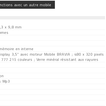
nctions avec un autre mobile
,3 x 9,8 mm
mmes
 mémoire en interne
Display 3,5" avec moteur Mobile BRAVIA ; 480 x 320 pixels
 777 216 couleurs ; Verre minéral résistant aux rayures
ion
s Mp3