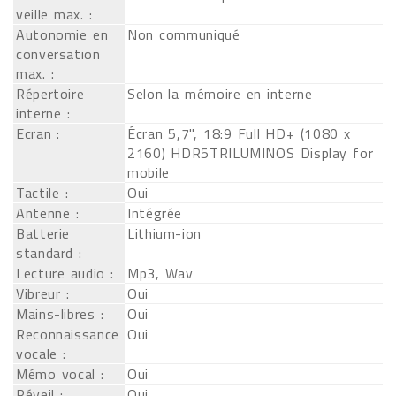
veille max. :
Autonomie en
Non communiqué
conversation
max. :
Répertoire
Selon la mémoire en interne
interne :
Ecran :
Écran 5,7", 18:9 Full HD+ (1080 x
2160) HDR5TRILUMINOS Display for
mobile
Tactile :
Oui
Antenne :
Intégrée
Batterie
Lithium-ion
standard :
Lecture audio :
Mp3, Wav
Vibreur :
Oui
Mains-libres :
Oui
Reconnaissance
Oui
vocale :
Mémo vocal :
Oui
Réveil :
Oui