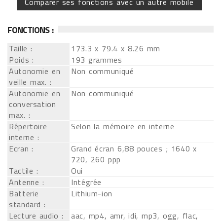
Comparer ses fonctions avec un autre mobile
FONCTIONS :
Taille :
173.3 x 79.4 x 8.26 mm
Poids :
193 grammes
Autonomie en
Non communiqué
veille max. :
Autonomie en
Non communiqué
conversation
max. :
Répertoire
Selon la mémoire en interne
interne :
Ecran :
Grand écran 6,88 pouces ; 1640 x
720, 260 ppp
Tactile :
Oui
Antenne :
Intégrée
Batterie
Lithium-ion
standard :
Lecture audio :
aac, mp4, amr, idi, mp3, ogg, flac,