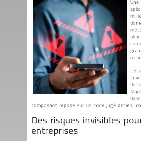
Une 
spéc
mill
doma
mété
aban
comp
gran
mill
L’ét
Insi
de l
Mapb
dans
composant repose sur un code jugé ancien, co
Des risques invisibles pour
entreprises