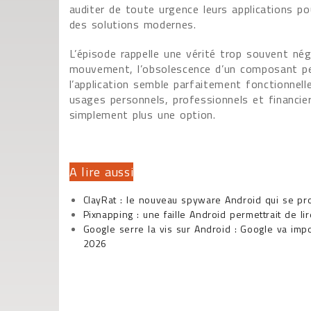
auditer de toute urgence leurs applications po
des solutions modernes.
L’épisode rappelle une vérité trop souvent né
mouvement, l’obsolescence d’un composant peu
l’application semble parfaitement fonctionnell
usages personnels, professionnels et financie
simplement plus une option.
A lire aussi
ClayRat : le nouveau spyware Android qui se pr
Pixnapping : une faille Android permettrait de li
Google serre la vis sur Android : Google va imp
2026