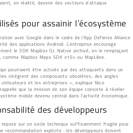
aient, en réalité, devenir des vecteurs d’attaque
isés pour assainir l’écosystème
boration avec Google dans le cadre de l’App Defense Alliance
urité des applications Android. L’entreprise encourage
tivement le SDK Mapbox GL Native archivé, en le remplaçant
ées, comme Mapbox Maps SDK v10+ ou MapLibre.
 qui pourraient être activés par des attaquants dans un
bles intègrent des composants obsolètes, des angles
 utilisateurs et les entreprises », explique Nico
l rappelle que la mission de son équipe consiste à révéler
osystème mobile devenu central dans l’activité économique.
onsabilité des développeurs
le repose sur un socle technique suffisamment fragile pour
une recommandation explicite : les développeurs doivent