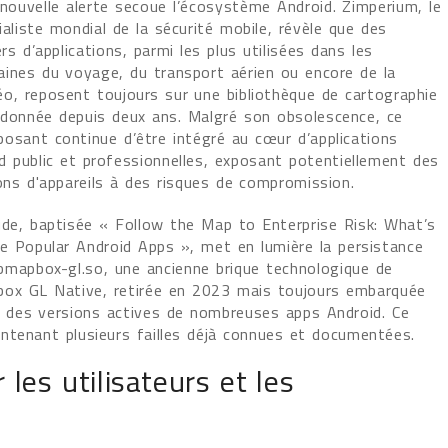
nouvelle alerte secoue l’écosystème Android. Zimperium, le
ialiste mondial de la sécurité mobile, révèle que des
iers d’applications, parmi les plus utilisées dans les
ines du voyage, du transport aérien ou encore de la
o, reposent toujours sur une bibliothèque de cartographie
donnée depuis deux ans. Malgré son obsolescence, ce
osant continue d’être intégré au cœur d’applications
d public et professionnelles, exposant potentiellement des
ions d'appareils à des risques de compromission.
ude, baptisée « Follow the Map to Enterprise Risk: What’s
de Popular Android Apps », met en lumière la persistance
ibmapbox-gl.so, une ancienne brique technologique de
ox GL Native, retirée en 2023 mais toujours embarquée
 des versions actives de nombreuses apps Android. Ce
ntenant plusieurs failles déjà connues et documentées.
 les utilisateurs et les