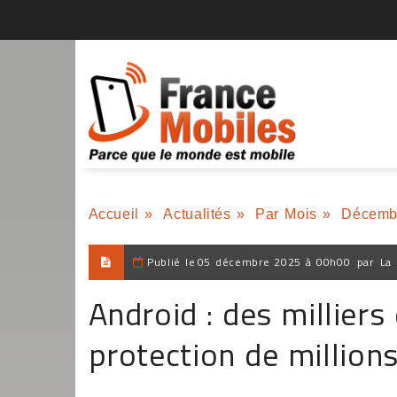
Accueil
»
Actualités
»
Par Mois
»
Décemb
Publié le
05 décembre 2025 à 00h00
par
La 
Android : des milliers 
protection de millions