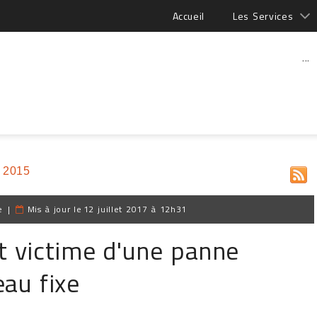
Accueil
Les Services
...
 2015
e
|
Mis à jour le
12 juillet 2017 à 12h31
 victime d'une panne
eau fixe