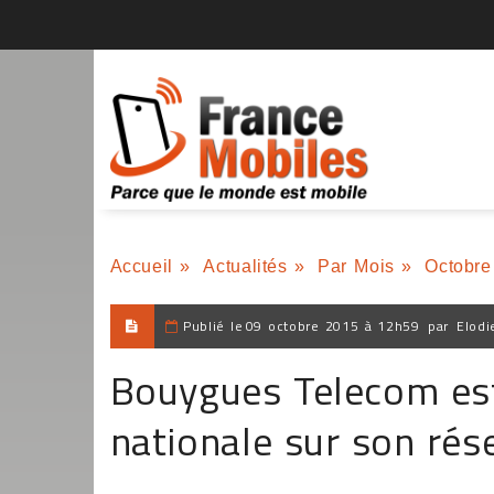
Accueil
»
Actualités
»
Par Mois
»
Octobre
Publié le
09 octobre 2015 à 12h59
par
Elodi
Bouygues Telecom est
nationale sur son rés