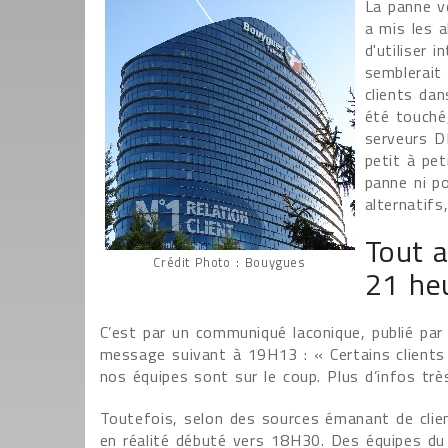
La panne v
a mis les a
d'utiliser i
semblerait
clients dan
été touché,
serveurs DN
petit à pet
panne ni p
alternatif
Tout 
Crédit Photo : Bouygues
21 he
C’est par un communiqué laconique, publié par
message suivant à 19H13 : « Certains clients
nos équipes sont sur le coup. Plus d’infos très
Toutefois, selon des sources émanant de clien
en réalité débuté vers 18H30. Des équipes du 