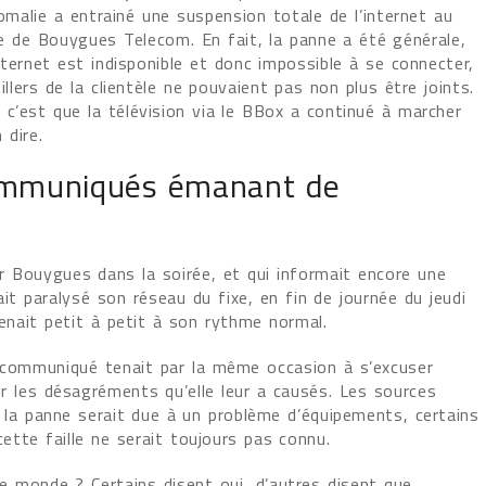
alie a entrainé une suspension totale de l’internet au
xe de Bouygues Telecom. En fait, la panne a été générale,
nternet est indisponible et donc impossible à se connecter,
llers de la clientèle ne pouvaient pas non plus être joints.
c’est que la télévision via le BBox a continué à marcher
 dire.
 communiqués émanant de
 Bouygues dans la soirée, et qui informait encore une
vait paralysé son réseau du fixe, en fin de journée du jeudi
enait petit à petit à son rythme normal.
 communiqué tenait par la même occasion à s’excuser
 les désagréments qu’elle leur a causés. Les sources
e la panne serait due à un problème d’équipements, certains
cette faille ne serait toujours pas connu.
le monde ? Certains disent oui, d’autres disent que