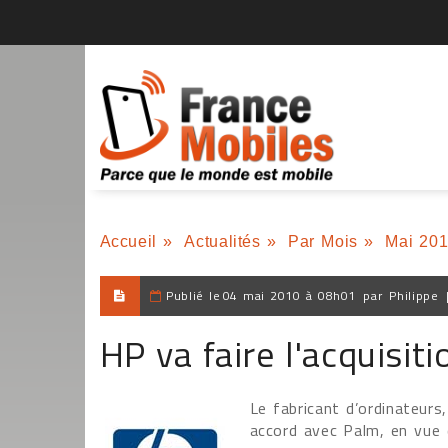
Accueil
»
Actualités
»
Par Mois
»
Mai 20
Publié le
04 mai 2010 à 08h01
par
Philippe
HP va faire l'acquisit
Le fabricant d’ordinateurs,
accord avec Palm, en vue 