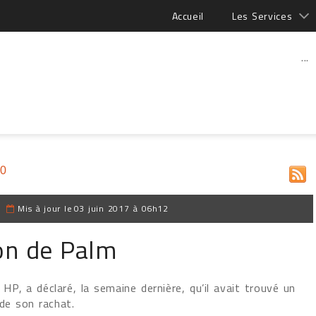
Accueil
Les Services
...
10
|
Mis à jour le
03 juin 2017 à 06h12
ion de Palm
 HP, a déclaré, la semaine dernière, qu’il avait trouvé un
de son rachat.