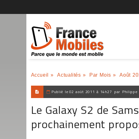
Accueil
»
Actualités
»
Par Mois
»
Août 20
Publié le
02 août 2011 à 14h27
par
Philippe
Le Galaxy S2 de Sams
prochainement propo