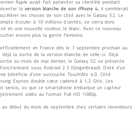
fornien Apple avait fait patienter sa clientèle pendant
résenter la
version blanche de son iPhone 4
, il semblerait
accélérer les choses de son côté avec le Galaxy S2. Le
ompte écouler à 10 millions d’unités, se verra donc
sé en une nouvelle couleur, le blanc. Avec ce nouveau
oucher encore plus la gente féminine.
 officiellement en France dès le 7 septembre prochain au
jà la sortie de la version blanche de celle-ci. Déjà
 sortie au mois de mai dernier, le Galaxy S2 se présente
nctionnant sous Android 2.3 (Gingerbread). Doté d’un
ne bénéficie d’une surcouche TouchWiz 4.0. Côté
amsung Exynos double cœur cadencé à 1,2 GHz. Les
t servis, vu que ce smartphone embarque un capteur
gistrement vidéo au format Full HD 1080p.
le au début du mois de septembre chez certains revendeurs