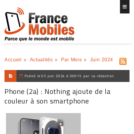
Accueil
»
Actualités
»
Par Mois
»
Juin 2024
Publié le
03 juin 2024 à 00h15
par
La rédaction
Phone (2a) : Nothing ajoute de la
couleur à son smartphone