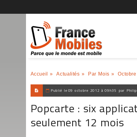
Accueil
»
Actualités
»
Par Mois
»
Octobre
Publié le
09 octobre 2012 à 09h35
par
Phili
Popcarte : six applic
seulement 12 mois