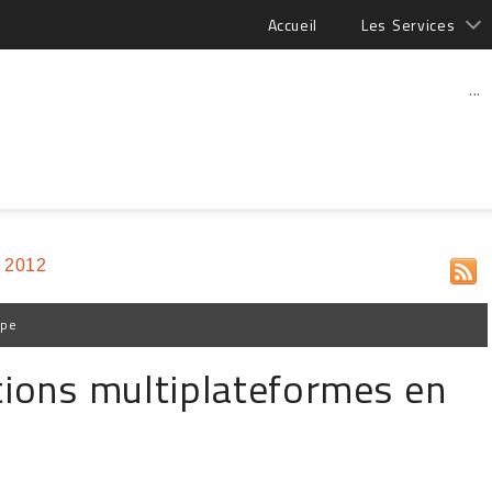
Accueil
Les Services
...
 2012
ppe
ations multiplateformes en