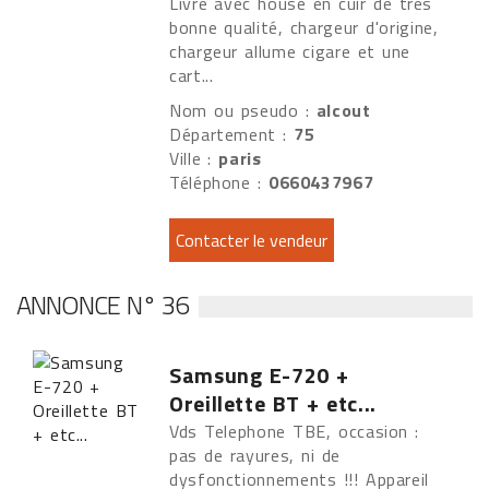
Livré avec house en cuir de très
bonne qualité, chargeur d'origine,
chargeur allume cigare et une
cart...
Nom ou pseudo :
alcout
Département :
75
Ville :
paris
Téléphone :
0660437967
ANNONCE N° 36
Samsung E-720 +
Oreillette BT + etc...
Vds Telephone TBE, occasion :
pas de rayures, ni de
dysfonctionnements !!! Appareil