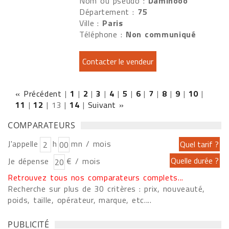
Nom ou pseudo :
Daminooo
Département :
75
Ville :
Paris
Téléphone :
Non communiqué
« Précédent
|
1
|
2
|
3
|
4
|
5
|
6
|
7
|
8
|
9
|
10
|
11
|
12
|
13
|
14
|
Suivant »
COMPARATEURS
J'appelle
h
mn / mois
Je dépense
€ / mois
Retrouvez tous nos comparateurs complets...
Recherche sur plus de 30 critères : prix, nouveauté,
poids, taille, opérateur, marque, etc....
PUBLICITÉ