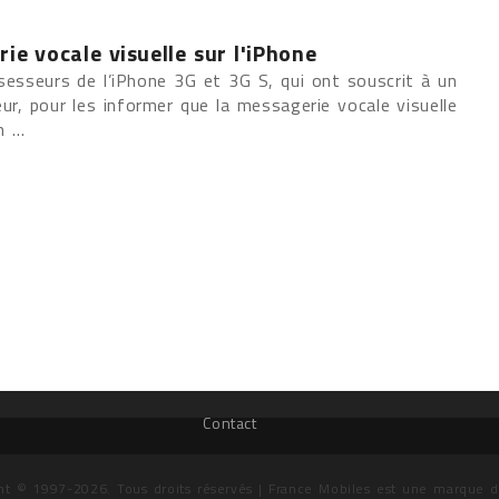
ie vocale visuelle sur l'iPhone
sseurs de l’iPhone 3G et 3G S, qui ont souscrit à un
r, pour les informer que la messagerie vocale visuelle
 ...
Contact
ht © 1997-2026. Tous droits réservés | France Mobiles est une marque 