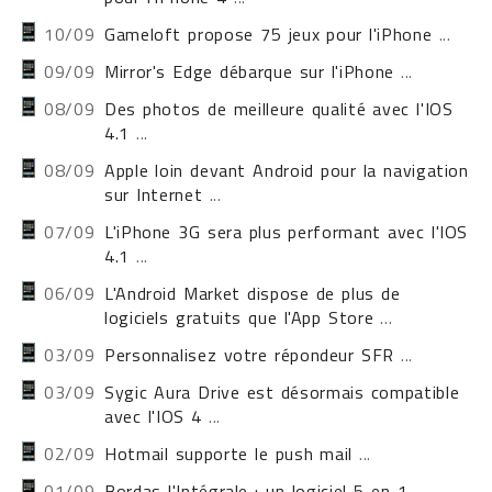
10/09
Gameloft propose 75 jeux pour l'iPhone
...
09/09
Mirror's Edge débarque sur l'iPhone
...
08/09
Des photos de meilleure qualité avec l'IOS
4.1
...
08/09
Apple loin devant Android pour la navigation
sur Internet
...
07/09
L'iPhone 3G sera plus performant avec l'IOS
4.1
...
06/09
L'Android Market dispose de plus de
logiciels gratuits que l'App Store
...
03/09
Personnalisez votre répondeur SFR
...
03/09
Sygic Aura Drive est désormais compatible
avec l'IOS 4
...
02/09
Hotmail supporte le push mail
...
01/09
Bordas l'Intégrale : un logiciel 5 en 1
...