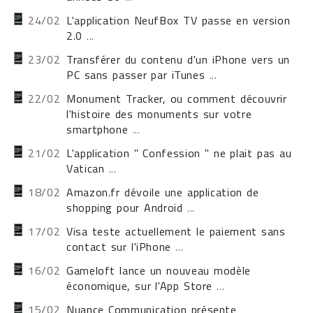
24/02
L'application NeufBox TV passe en version
2.0
...
23/02
Transférer du contenu d'un iPhone vers un
PC sans passer par iTunes
...
22/02
Monument Tracker, ou comment découvrir
l'histoire des monuments sur votre
smartphone
...
21/02
L'application " Confession " ne plait pas au
Vatican
...
18/02
Amazon.fr dévoile une application de
shopping pour Android
...
17/02
Visa teste actuellement le paiement sans
contact sur l'iPhone
...
16/02
Gameloft lance un nouveau modèle
économique, sur l'App Store
...
15/02
Nuance Communication présente