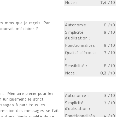
Note :
7,4
/10
les mms que je reçois. Par
Autonomie :
8
/10
ourrait m'éclairer ?
Simplicité
9
/10
d'utilisation :
Fonctionnalités :
9
/10
Qualité d'écoute
7
/10
:
Sensibilité :
8
/10
Note :
8,2
/10
n... Mémoire pleine pour les
Autonomie :
3
/10
on (uniquement le strict
Simplicité
7
/10
essages à part tous les
d'utilisation :
ppression des messages se fait
Fonctionnalités :
4
/10
entière. Seule qualité de ce