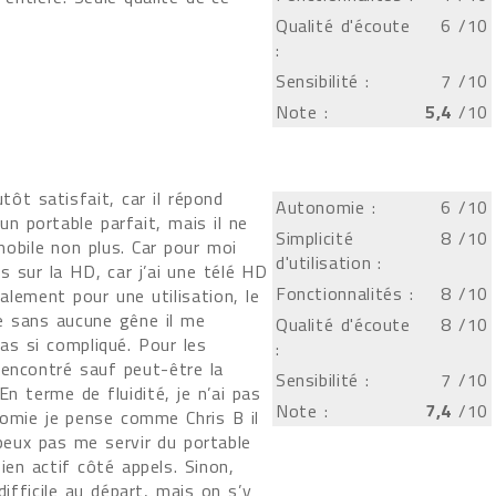
Qualité d'écoute
6
/10
:
Sensibilité :
7
/10
Note :
5,4
/10
tôt satisfait, car il répond
Autonomie :
6
/10
un portable parfait, mais il ne
Simplicité
8
/10
mobile non plus. Car pour moi
d'utilisation :
s sur la HD, car j’ai une télé HD
Fonctionnalités :
8
/10
lement pour une utilisation, le
lle sans aucune gêne il me
Qualité d'écoute
8
/10
pas si compliqué. Pour les
:
rencontré sauf peut-être la
Sensibilité :
7
/10
n terme de fluidité, je n’ai pas
Note :
7,4
/10
nomie je pense comme Chris B il
 peux pas me servir du portable
bien actif côté appels. Sinon,
ifficile au départ, mais on s’y