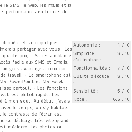
ie le SMS, le web, les mails et la
bes performances en termes de
 dernière et voici quelques
Autonomie :
4
/10
aimerais partager avec vous : Les
Simplicité
8
/10
 qualité-prix, - Sa ressemblance
d'utilisation :
Accès facile aux SMS et Emails.
Fonctionnalités :
7
/10
ue un gros avantage à ceux qui
de travail, - Le smartphone est
Qualité d'écoute
8
/10
 MS PowerPoint et MS Excel. -
:
lisse partout, - Les fonctions
Sensibilité :
6
/10
 web est plutôt rapide. Les
Note :
6,6
/10
nd à mon goût. Au début, j’avais
n avec le temps, on s’y habitue.
t le contraste de l’écran est
erie se décharge très vite quand
 est médiocre. Les photos ou