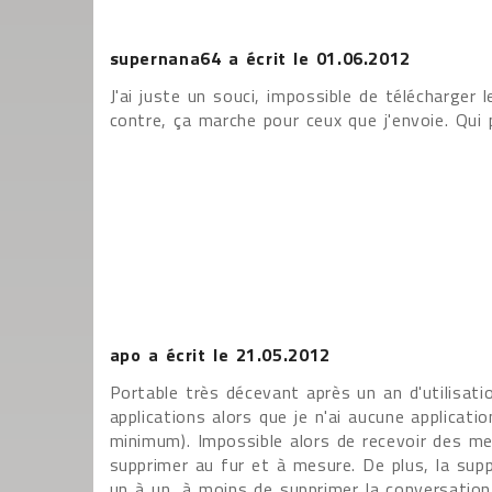
supernana64
a écrit le
01.06.2012
J'ai juste un souci, impossible de télécharger 
contre, ça marche pour ceux que j'envoie. Qui p
apo
a écrit le
21.05.2012
Portable très décevant après un an d'utilisatio
applications alors que je n'ai aucune applicati
minimum). Impossible alors de recevoir des m
supprimer au fur et à mesure. De plus, la su
un à un, à moins de supprimer la conversation 