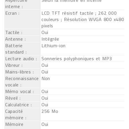
Répertoire
Selon la mémoire en interne
interne :
Ecran :
LCD TFT résistif tactile ; 262 000
couleurs ; Résolution WVGA 800 x480
pixels
Tactile :
Oui
Antenne :
Intégrée
Batterie
Lithium-ion
standard :
Lecture audio :
Sonneries polyphoniques et MP3
Vibreur :
Oui
Mains-libres :
Oui
Reconnaissance
Non
vocale :
Mémo vocal :
Oui
Réveil :
Oui
Calculatrice :
Oui
Capacité
256 Mo
mémoire :
Mémoire
Oui