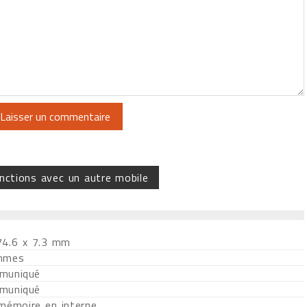
nctions avec un autre mobile
74.6 x 7.3 mm
mmes
muniqué
muniqué
 mémoire en interne