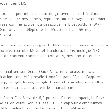
nvoyer des SMS.
 pouces permet aussi d'interagir avec ses notifications.
le de passer des appels, répondre aux messages, contrôler
isés comme activer ou désactiver le Bluetooth, le Wi-Fi
même ouvrir le téléphone. Le Motorola Razr 5G est
n 765G.
facilement aux messages. L'utilisateur peut aussi accéder à
potify, YouTube Music et Pandora. La technologie NFC
age de contenu comme des contacts, des photos et des
rsonnaliser son écran Quick View en choisissant ses
ications ont été présélectionnées par défaut : l'appareil
 Keep, Google News, Google Home et YouTube, mais elles
ibles sans avoir à ouvrir le smartphone.
n écran Flex View de 6,2 pouces. Fin et compact, le Razr
e et en verre Gorilla Glass 3D. Un capteur d'empreintes
 a été améliorée sur cette version. Un revêtement