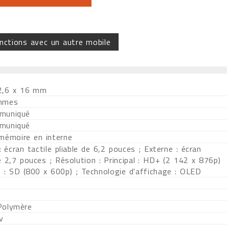
nctions avec un autre mobile
2,6 x 16 mm
mmes
muniqué
muniqué
 mémoire en interne
 : écran tactile pliable de 6,2 pouces ; Externe : écran
e 2,7 pouces ; Résolution : Principal : HD+ (2 142 x 876p)
e : SD (800 x 600p) ; Technologie d'affichage : OLED
Polymère
v