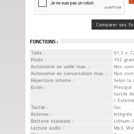
Comparer ses fo
FONCTIONS :
Taille :
91,7 x 7
Poids :
192 gra
Autonomie en veille max. :
Non com
Autonomie en conversation max. :
Non com
Répertoire interne :
Selon la
Ecran :
Principal
tactile d
/ Extern
Tactile :
Oui
Antenne :
Intégrée
Batterie standard :
Lithium-
Lecture audio :
Mp3, Wa