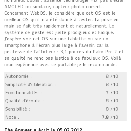
nombreux oublis : absence technologie HD, pas d'écran
AMOLED ou similaire, capteur photo correct...
Concernant WebOS, je considère que cet OS est le
meilleur OS qu'il m'a été donné à tester. La prise en
main se fait très rapidement et naturellement. Le
système de geste est juste prodigieux et ludique.
J'espère voir cet OS sur une tablette ou sur un
smartphone à l'écran plus large à l'avenir, car la
petitesse de l'afficheur : 3,1 pouces du Palm Pre 2 et
sa qualité ne rend pas justice à ce fabuleux OS. Voilà
mon expérience avec ce portable je le recommande.
Autonomie :
8
/10
Simplicité d'utilisation :
8
/10
Fonctionnalités :
7
/10
Qualité d'écoute :
8
/10
Sensibilité :
8
/10
Note :
7,8
/10
The Answer
a écrit le
05.02.2012