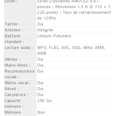
Ecran :
Ecran CrystalRes AMOLED 6,67
pouces ; Résolution 1,5 K (2 712 × 1
220 pixels) ; Taux de rafraîchissement
de 120Hz
Tactile :
Oui
Antenne :
Intégrée
Batterie
Lithium-Polymère
standard :
Lecture audio :
MP3, FLAC, AAC, OGG, WAV, AMR,
AWB
Vibreur :
Oui
Mains-libres :
Oui
Reconnaissance
Oui
vocale :
Mémo vocal :
Oui
Réveil :
Oui
Calculatrice :
Oui
Capacité
256 Go
mémoire :
Mémoire
Non