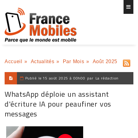
Accueil
»
Actualités
»
Par Mois
»
Août 2025
Publié le
15 août 2025 à 00h00
par
La rédaction
WhatsApp déploie un assistant
d'écriture IA pour peaufiner vos
messages