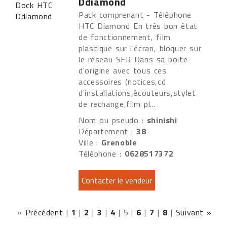
Ddiamond
Pack comprenant - Téléphone
HTC Diamond En très bon état
de fonctionnement, film
plastique sur l'écran, bloquer sur
le réseau SFR Dans sa boite
d'origine avec tous ces
accessoires (notices,cd
d'installations,écouteurs,stylet
de rechange,film pl...
Nom ou pseudo :
shinishi
Département :
38
Ville :
Grenoble
Téléphone :
0628517372
« Précédent
|
1
|
2
|
3
|
4
|
5
|
6
|
7
|
8
|
Suivant »