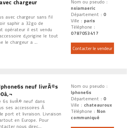
 avec chargeur
Nom ou pseudo :
nsiamaeric
Département :
0
s avec chargeur sans fil
Ville :
paris
noir saphir a 32go de
Téléphone :
t opérateur il est vendu
0787053417
accessoire d¿origine le tout
 le chargeur a ...
Iphone6s neuf livrÃ©s
Nom ou pseudo :
Iphone6s
00â‚¬
Département :
0
e 6s livrÃ© neuf dans
Ville :
chateauroux
ous ses accessoires Ã
Téléphone :
Non
e port et livraison. Livraison
communiqué
artout en Europe. Pour
acter nous direc...