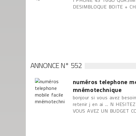
I PHONE 4S 16GO QUASIM
DESIMBLOQUE BOITE + C
ANNONCE N° 552
numéros telephone mob
mnémotechnique
bonjour si vous avez besoin
retenir j en ai ... N HESI
VOUS AVEZ UN BUDGET C