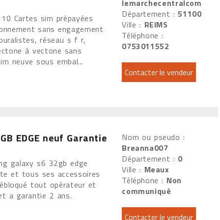
lemarchecentralcom
Département :
51100
e 10 Cartes sim prépayées
Ville :
REIMS
onnement sans engagement
Téléphone :
uralistes, réseau s f r,
0753011552
ectone à vectone sans
sim neuve sous embal...
GB EDGE neuf Garantie
Nom ou pseudo :
Breanna007
Département :
0
ng galaxy s6 32gb edge
Ville :
Meaux
îte et tous ses accessoires
Téléphone :
Non
débloqué tout opérateur et
communiqué
et a garantie 2 ans.