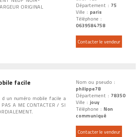
ENT NEUF NOIR-
Département :
75
HARGEUR ORIGINAL
Ville :
paris
Téléphone :
0639584758
ile facile
Nom ou pseudo :
philippe78
Département :
78350
 d un numéro mobile facile a
Ville :
jouy
TEZ PAS A ME CONTACTER / SI
Téléphone :
Non
ORDIALEMENT.
communiqué