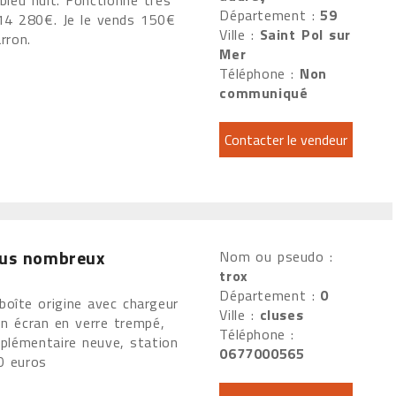
bleu nuit. Fonctionne très
Département :
59
14 280€. Je le vends 150€
Ville :
Saint Pol sur
arron.
Mer
Téléphone :
Non
communiqué
lus nombreux
Nom ou pseudo :
trox
Département :
0
oîte origine avec chargeur
Ville :
cluses
ion écran en verre trempé,
Téléphone :
pplémentaire neuve, station
0677000565
50 euros