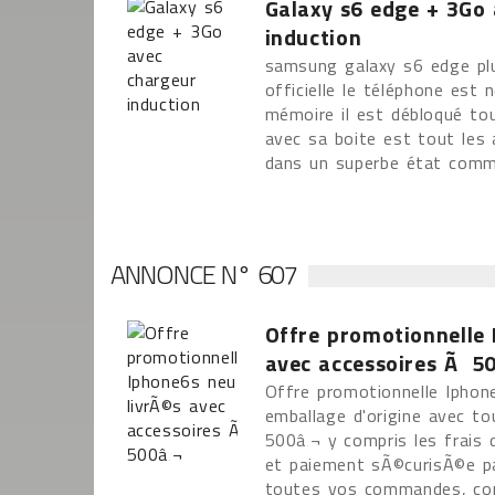
Galaxy s6 edge + 3Go
induction
samsung galaxy s6 edge plu
officielle le téléphone est 
mémoire il est débloqué tou
avec sa boite est tout les 
dans un superbe état comme
ANNONCE N° 607
Offre promotionnelle 
avec accessoires Ã 5
Offre promotionnelle Iphon
emballage d'origine avec t
500â‚¬ y compris les frais d
et paiement sÃ©curisÃ©e p
toutes vos commandes, cont