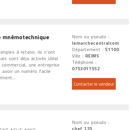
e mnémotechnique
Nom ou pseudo :
lemarchecentralcom
Département :
51100
mples à retenir, ils n'ont
Ville :
REIMS
ais sont déja activés idéal
Téléphone :
n commercial, une entreprise
0753011552
 avoir un numéro facile
ement...
Nom ou pseudo :
chef 125