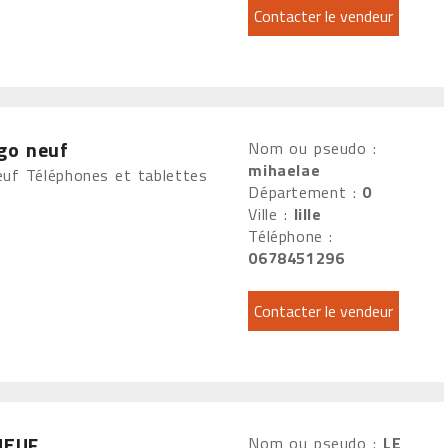
go neuf
Nom ou pseudo :
mihaelae
uf Téléphones et tablettes
Département :
0
Ville :
lille
Téléphone :
0678451296
NEUF
Nom ou pseudo :
LE