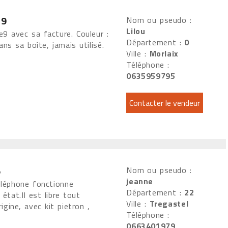
 9
Nom ou pseudo :
Lilou
 avec sa facture. Couleur :
Département :
0
ans sa boîte, jamais utilisé.
Ville :
Morlaix
Téléphone :
0635959795
5
Nom ou pseudo :
jeanne
léphone fonctionne
Département :
22
état.Il est libre tout
Ville :
Tregastel
igine, avec kit pietron ,
Téléphone :
0663401979