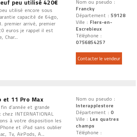
euf peu utilisé 420€
Nom ou pseudo :
Francky
peu utilisé encore sous
Département :
59128
garantie capacité de 64go,
Ville :
Flers-en-
. premier arrivé, premier
Escrebieux
20 euros je rappel il est
Téléphone :
, Char...
0756854257
o et 11 Pro Max
Nom ou pseudo :
Interapplestore
fin d’année et grande
Département :
0
rix chez INTERNATIONAL
Ville :
Les quatres
s à votre disposition les
champs
Phone et iPad sans oublier
Téléphone :
ac, Tv, AirPods, A...