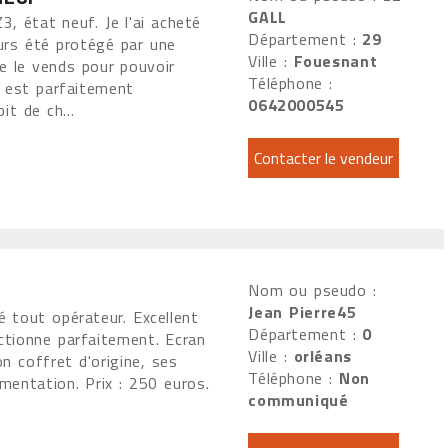
GALL
, état neuf. Je l'ai acheté
Département :
29
urs été protégé par une
Ville :
Fouesnant
e le vends pour pouvoir
Téléphone :
e est parfaitement
0642000545
bit de ch...
Nom ou pseudo :
Jean Pierre45
 tout opérateur. Excellent
Département :
0
ctionne parfaitement. Ecran
Ville :
orléans
n coffret d'origine, ses
Téléphone :
Non
imentation. Prix : 250 euros.
communiqué