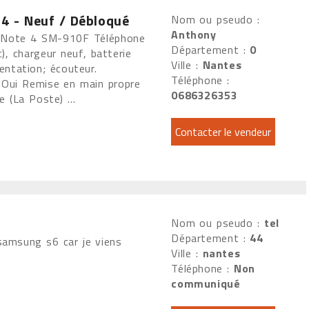
4 - Neuf / Débloqué
Nom ou pseudo :
Anthony
 Note 4 SM-910F Téléphone
Département :
0
), chargeur neuf, batterie
Ville :
Nantes
entation; écouteur.
Téléphone :
 Oui Remise en main propre
0686326353
e (La Poste) ...
Nom ou pseudo :
tel
Département :
44
samsung s6 car je viens
Ville :
nantes
Téléphone :
Non
communiqué