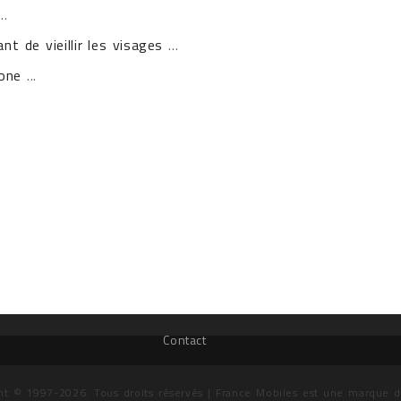
..
t de vieillir les visages
...
one
...
Contact
ht © 1997-2026. Tous droits réservés | France Mobiles est une marque 