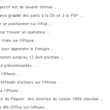
bjectif est de devenir fermier
...
jeux grapille des parts à la DS et à la PSP
...
 se positionner sur l'iPad
...
pour trouver un opérateur
...
 Palm sur l'iPhone
...
pour apprendre le français
...
otion jusqu'au 12 avril prochain
...
été précommandés
...
 l'iPhone
...
tefeuille d'actions sur l'iPhone
...
ur l'iPhone
...
rs de Pâques : des recettes de cuisine 100% chocolat
...
s MS Office sur l'iPhone
...