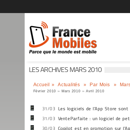
LES ARCHIVES MARS 2010
Accueil
»
Actualités
»
Par Mois
»
Mar
»
»
Février 2010
Mars 2010
Avril 2010
31/03
Les logiciels de l'App Store son
31/03
VenteParfaite : un logiciel de pe
30/03
Copilot est en promotion sur l'A