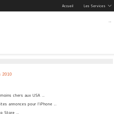
Accueil
Les Services
...
s 2010
t moins chers aux USA
...
tites annonces pour l'iPhone
...
pp Store
...