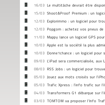
16/03
Le multitâche devrait être dispon
15/03
Shoot&Proof Premium : un logici
12/03
Explorimmo : un logiciel pour tr
12/03
Popgom : achetez vos pneus de v
11/03
Mappy lance un logiciel GPS pour
10/03
Apple est la société la plus adm
10/03
Donne1chance : un logiciel pour 
09/03
L'iPad sera commercialisée, aux U
08/03
RSS Jobs : un logiciel pour trouv
05/03
Jouez aux mots croisés sur l'iPh
05/03
Trafic Xpress : l'info trafic sur l
04/03
Transformers G1 débarque sur l'
03/03
TOMTOM va proposer l'Info Traf