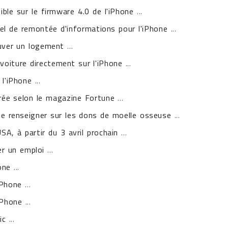
ible sur le firmware 4.0 de l'iPhone
...
el de remontée d'informations pour l'iPhone
...
ouver un logement
...
oiture directement sur l'iPhone
...
 l'iPhone
...
irée selon le magazine Fortune
...
se renseigner sur les dons de moelle osseuse
...
SA, à partir du 3 avril prochain
...
er un emploi
...
one
...
'iPhone
...
iPhone
...
ic
...