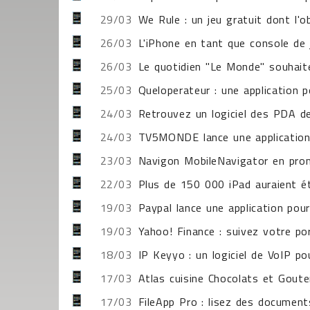
29/03
We Rule : un jeu gratuit dont l'o
26/03
L'iPhone en tant que console de 
26/03
Le quotidien "Le Monde" souhaite
25/03
Queloperateur : une application 
24/03
Retrouvez un logiciel des PDA de
24/03
TV5MONDE lance une application 
23/03
Navigon MobileNavigator en prom
22/03
Plus de 150 000 iPad auraient 
19/03
Paypal lance une application pour
19/03
Yahoo! Finance : suivez votre por
18/03
IP Keyyo : un logiciel de VoIP po
17/03
Atlas cuisine Chocolats et Goute
17/03
FileApp Pro : lisez des document