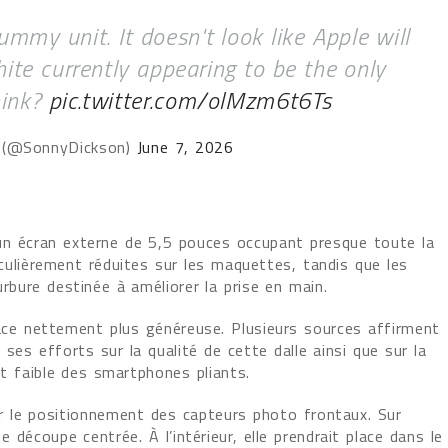
ummy unit. It doesn't look like Apple will
hite currently appearing to be the only
hink?
pic.twitter.com/olMzm6t6Ts
 (@SonnyDickson)
June 7, 2026
un écran externe de 5,5 pouces occupant presque toute la
culièrement réduites sur les maquettes, tandis que les
urbure destinée à améliorer la prise en main.
surface nettement plus généreuse. Plusieurs sources affirment
ses efforts sur la qualité de cette dalle ainsi que sur la
nt faible des smartphones pliants.
r le positionnement des capteurs photo frontaux. Sur
 découpe centrée. À l’intérieur, elle prendrait place dans le