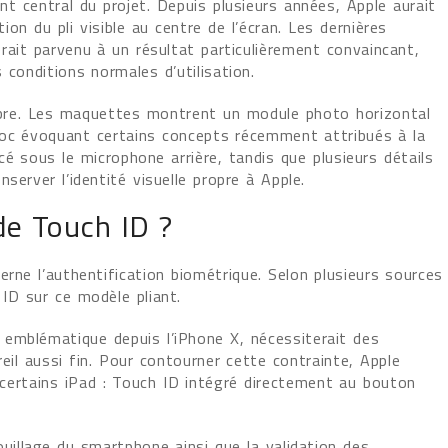
t central du projet. Depuis plusieurs années, Apple aurait
tion du pli visible au centre de l’écran. Les dernières
rait parvenu à un résultat particulièrement convaincant,
 conditions normales d’utilisation.
 sobre. Les maquettes montrent un module photo horizontal
oc évoquant certains concepts récemment attribués à la
é sous le microphone arrière, tandis que plusieurs détails
server l’identité visuelle propre à Apple.
 de Touch ID ?
erne l’authentification biométrique. Selon plusieurs sources
ID sur ce modèle pliant.
emblématique depuis l’iPhone X, nécessiterait des
eil aussi fin. Pour contourner cette contrainte, Apple
r certains iPad : Touch ID intégré directement au bouton
ouillage du smartphone ainsi que la validation des