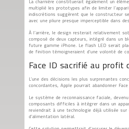
La charnière constituerait également un élémen
multiplié les prototypes afin de limiter l’appari
indiscrétions suggèrent que le constructeur se
avec une pliure presque imperceptible dans des
À l’arrière, le design resterait relativement
composé de deux capteurs, intégré dans un bl
future gamme iPhone. Le flash LED serait plac
de finition témoigneraient d’une volonté de con
Face ID sacrifié au profit
L’une des décisions les plus surprenantes conc
concordantes, Apple pourrait abandonner Face 
Le système de reconnaissance faciale, devenu 
composants difficiles à intégrer dans un appar
reviendrait à une technologie déjà utilisée su
d’alimentation latéral.
Cette solution permettrait d’assurer le déverr