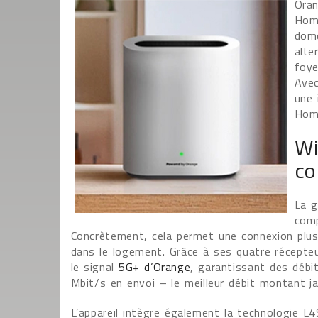
Oran
Home
dome
alte
foye
Avec
une 
Home
Wi
co
La g
comp
Concrètement, cela permet une connexion plus 
dans le logement. Grâce à ses quatre récepteu
le signal
5G+ d’Orange
, garantissant des débi
Mbit/s en envoi – le meilleur débit montant j
L’appareil intègre également la technologie 