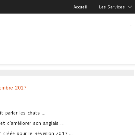
Accueil
Les Services
...
embre 2017
it parler les chats
...
et d'améliorer son anglais
...
" créée pour le Réveillon 2017
...