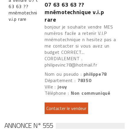
07 63 63 63 ??
mnémotechnique v.i.p
rare
bonjour je souhaite vendre MES
numéros facile a retenir V.I.P
mnémotechnique n hesitez pas a
me contacter si vous avez un
budget CORRECT...
CORDIALEMENT .
philipevinc78@hotmail.fr
Nom ou pseudo :
philippe78
Département :
78350
Ville :
jouy
Téléphone :
Non communiqué
ANNONCE N° 555