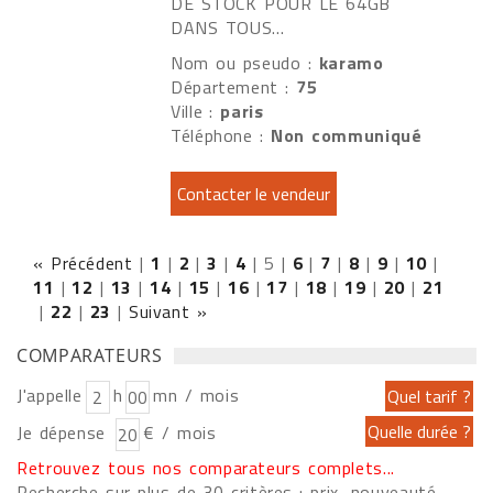
DE STOCK POUR LE 64GB
DANS TOUS...
Nom ou pseudo :
karamo
Département :
75
Ville :
paris
Téléphone :
Non communiqué
« Précédent
|
1
|
2
|
3
|
4
|
5
|
6
|
7
|
8
|
9
|
10
|
11
|
12
|
13
|
14
|
15
|
16
|
17
|
18
|
19
|
20
|
21
|
22
|
23
|
Suivant »
COMPARATEURS
J'appelle
h
mn / mois
Je dépense
€ / mois
Retrouvez tous nos comparateurs complets...
Recherche sur plus de 30 critères : prix, nouveauté,