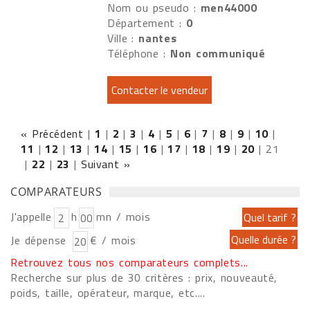
Nom ou pseudo :
men44000
Département :
0
Ville :
nantes
Téléphone :
Non communiqué
« Précédent
|
1
|
2
|
3
|
4
|
5
|
6
|
7
|
8
|
9
|
10
|
11
|
12
|
13
|
14
|
15
|
16
|
17
|
18
|
19
|
20
|
21
|
22
|
23
|
Suivant »
COMPARATEURS
J'appelle
h
mn / mois
Je dépense
€ / mois
Retrouvez tous nos comparateurs complets...
Recherche sur plus de 30 critères : prix, nouveauté,
poids, taille, opérateur, marque, etc....