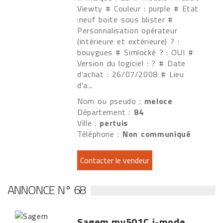
Viewty # Couleur : purple # Etat
:neuf boite sous blister #
Personnalisation opérateur
(intérieure et extérieure) ? :
bouygues # Simlocké ? : OUI #
Version du logiciel : ? # Date
d'achat : 26/07/2008 # Lieu
d'a...
Nom ou pseudo :
meloce
Département :
84
Ville :
pertuis
Téléphone :
Non communiqué
ANNONCE N° 68
Sagem my501C i-mode