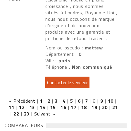
croissance , nous sommes
situés à Londres, Royaume-Uni ,
nous nous occupons de marque
d'origine et de nouveaux
produits avec une garantie et
politique de retour. Traiter ...
Nom ou pseudo :
mattew
Département :
0
Ville :
paris
Téléphone :
Non communiqué
« Précédent
|
1
|
2
|
3
|
4
|
5
|
6
|
7
|
8
|
9
|
10
|
11
|
12
|
13
|
14
|
15
|
16
|
17
|
18
|
19
|
20
|
21
|
22
|
23
|
Suivant »
COMPARATEURS