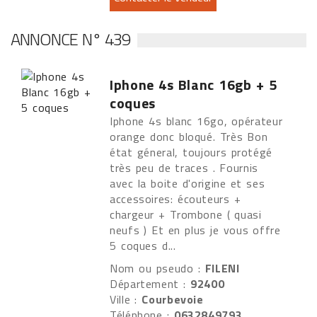
ANNONCE N° 439
Iphone 4s Blanc 16gb + 5
coques
Iphone 4s blanc 16go, opérateur
orange donc bloqué. Très Bon
état géneral, toujours protégé
très peu de traces . Fournis
avec la boite d'origine et ses
accessoires: écouteurs +
chargeur + Trombone ( quasi
neufs ) Et en plus je vous offre
5 coques d...
Nom ou pseudo :
FILENI
Département :
92400
Ville :
Courbevoie
Téléphone :
0632849793