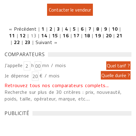
« Précédent
|
1
|
2
|
3
|
4
|
5
|
6
|
7
|
8
|
9
|
10
|
11
|
12
|
13
|
14
|
15
|
16
|
17
|
18
|
19
|
20
|
21
|
22
|
23
|
Suivant »
COMPARATEURS
J'appelle
h
mn / mois
Je dépense
€ / mois
Retrouvez tous nos comparateurs complets...
Recherche sur plus de 30 critères : prix, nouveauté,
poids, taille, opérateur, marque, etc....
PUBLICITÉ