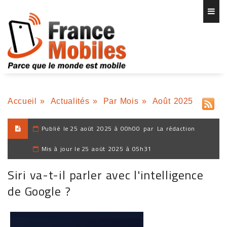
Accueil
»
Actualités
»
Par Mois
»
Août 2025
Publié le
25 août 2025 à 00h00
par
La rédaction
Mis à jour le
25 août 2025 à 05h31
Siri va-t-il parler avec l'intelligence
de Google ?